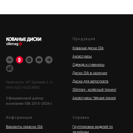
Продукция
Кованые диски Slik
Аксессуары
Одежда и сувениры
Диски Slik в наличии
Диски для автоспорта
Реквизиты: ИП Еремеев А. А.
ИНН 632140024890
Slikmag - колёсный тюнинг
Аксессуары Чёрная линия
Официальный дилер
компании Slik 2015-2026 г.
Информация
Справка
Варианты окраски Slik
Группировка моделей по
дизайнам