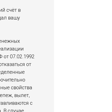
ий счёт в
дал вашу
денежных
реализации
Ф от 07.02.1992
отказаться от
ределенные
лючительно
ные свойства
епеж, вылет,
тавливаются с
 В случае