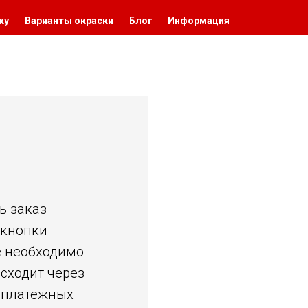
ку
Варианты окраски
Блог
Информация
ь заказ
 кнопки
е необходимо
исходит через
 платёжных