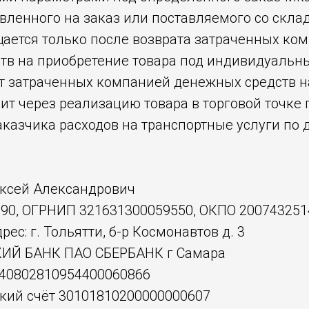
овленного на заказ или поставляемого со скла
щается только после возврата затраченных ко
тв на приобретение товара под индивидуальн
ат затраченных компанией денежных средств н
ит через реализацию товара в торговой точке
казчика расходов на транспортные услуги по д
ксей Александрович
90, ОГРНИП 321631300059550, ОКПО 200743251
ес: г. Тольятти, б-р Космонавтов д. 3
ИЙ БАНК ПАО СБЕРБАНК г Самара
 40802810954400060866
кий счёт 30101810200000000607