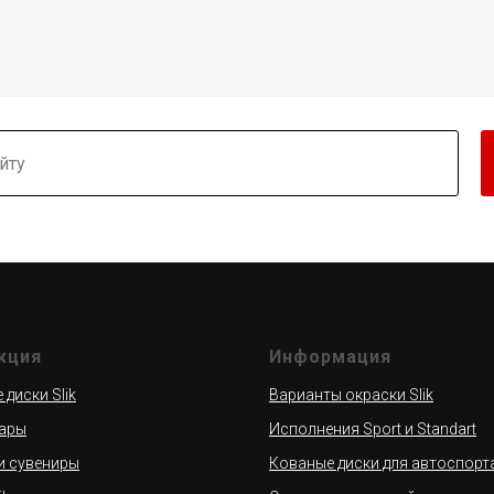
кция
Информация
диски Slik
Варианты окраски Slik
ары
Исполнения Sport и Standart
и сувениры
Кованые диски для автоспорт