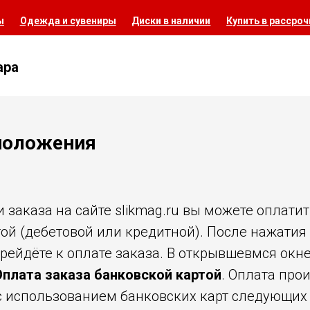
ы
Одежда и сувениры
Диски в наличии
Купить в рассроч
ара
положения
заказа на сайте slikmag.ru вы можете оплатит
ой (дебетовой или кредитной). После нажатия
рейдёте к оплате заказа. В открывшевмся окн
Оплата заказа банковской картой
. Оплата про
 использованием банковских карт следующих