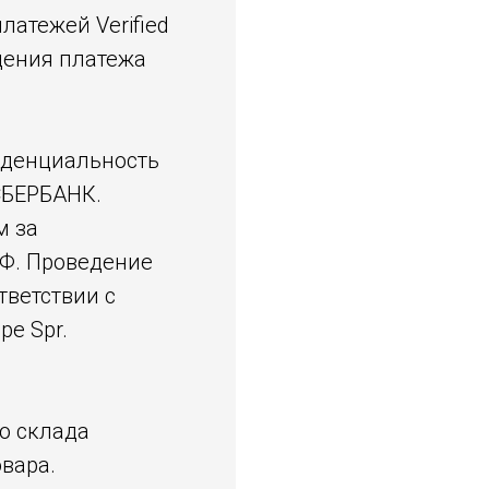
атежей Verified
едения платежа
иденциальность
СБЕРБАНК.
м за
Ф. Проведение
тветствии с
pe Spr.
о склада
вара.