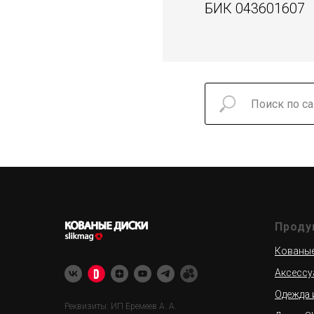
БИК 043601607
Проду
Кованые 
Аксессу
Одежда 
Реквизиты: ИП Еремеев А. А.