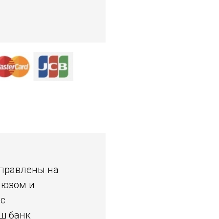
аправлены на
люзом и
 с
ш банк