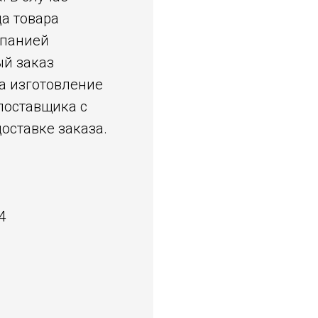
да товара
мпанией
ый заказ
а изготовление
 поставщика с
оставке заказа.
4