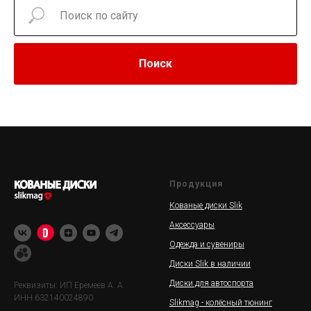
Поиск
Продукция
Кованые диски Slik
Аксессуары
Одежда и сувениры
Диски Slik в наличии
Диски для автоспорта
Реквизиты: ИП Еремеев А. А.
ИНН 632140024890
Slikmag - колёсный тюнинг