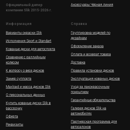
Аксессуары Чёрная линия
Официальный дилер
компании Slik 2015-2026 г.
Информация
Справка
Варианты окраски Slik
Группировка моделей по
дизайнам
Исполнения Sport и Standart
Оформление заказа
Кованые диски для автоспорта
Оплата и возврат товара
Сравнение с раллийным
колесом
Доставка
К вопросу о весе дисков
Правила установки дисков
Замер суппорта
Эксплуатация кованых дисков
Maxload и масса дисков Slik
Уход за лакокрасочным
покрытием
О персональных данных
Гарантийные обязательства
Купить кованые диски Slik в
рассрочку
Галерея дисков Slik на
автомобилях
Оферта
Партнерская программа для
Реквизиты
автосалонов