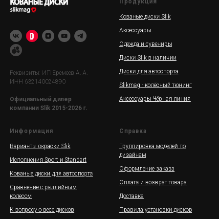
Продукция
Кованые диски Slik
Аксессуары
Одежда и сувениры
Диски Slik в наличии
Диски для автоспорта
Реквизиты: ИП Еремеев А. А.
ИНН 632140024890
Slikmag - колёсный тюнинг
Аксессуары Чёрная линия
Официальный дилер
компании Slik 2015-2026 г.
Информация
Справка
Варианты окраски Slik
Группировка моделей по
дизайнам
Исполнения Sport и Standart
Оформление заказа
Кованые диски для автоспорта
Оплата и возврат товара
Сравнение с раллийным
колесом
Доставка
К вопросу о весе дисков
Правила установки дисков