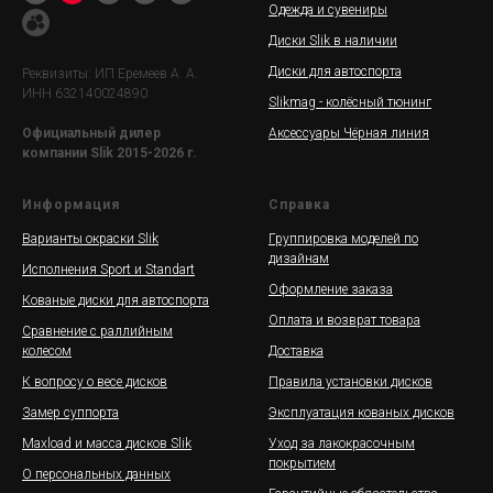
Одежда и сувениры
Диски Slik в наличии
Диски для автоспорта
Реквизиты: ИП Еремеев А. А.
ИНН 632140024890
Slikmag - колёсный тюнинг
Аксессуары Чёрная линия
Официальный дилер
компании Slik 2015-2026 г.
Информация
Справка
Варианты окраски Slik
Группировка моделей по
дизайнам
Исполнения Sport и Standart
Оформление заказа
Кованые диски для автоспорта
Оплата и возврат товара
Сравнение с раллийным
колесом
Доставка
К вопросу о весе дисков
Правила установки дисков
Замер суппорта
Эксплуатация кованых дисков
Maxload и масса дисков Slik
Уход за лакокрасочным
покрытием
О персональных данных