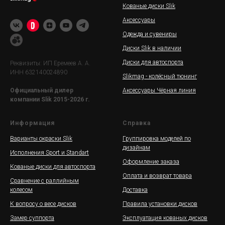
Кованые диски Slik
Аксессуары
Одежда и сувениры
Диски Slik в наличии
Диски для автоспорта
Реквизиты: ИП Еремеев А. А.
ИНН 632140024890
Slikmag - колёсный тюнинг
Аксессуары Чёрная линия
Официальный дилер
компании Slik 2015-2026 г.
Информация
Справка
Варианты окраски Slik
Группировка моделей по
дизайнам
Исполнения Sport и Standart
Оформление заказа
Кованые диски для автоспорта
Оплата и возврат товара
Сравнение с раллийным
колесом
Доставка
К вопросу о весе дисков
Правила установки дисков
Замер суппорта
Эксплуатация кованых дисков