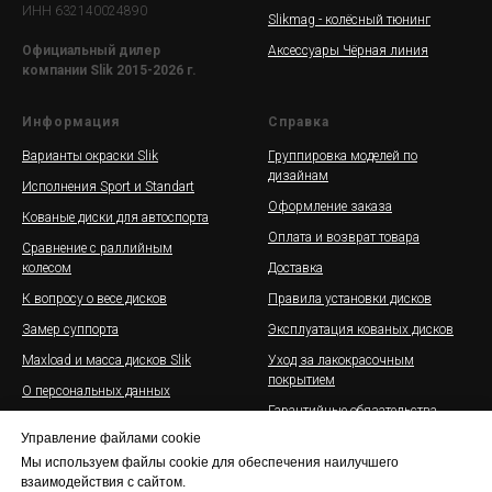
ИНН 632140024890
Slikmag - колёсный тюнинг
Аксессуары Чёрная линия
Официальный дилер
компании Slik 2015-2026 г.
Информация
Справка
Варианты окраски Slik
Группировка моделей по
дизайнам
Исполнения Sport и Standart
Оформление заказа
Кованые диски для автоспорта
Оплата и возврат товара
Сравнение с раллийным
колесом
Доставка
К вопросу о весе дисков
Правила установки дисков
Замер суппорта
Эксплуатация кованых дисков
Maxload и масса дисков Slik
Уход за лакокрасочным
покрытием
О персональных данных
Гарантийные обязательства
Купить кованые диски Slik в
Управление файлами cookie
рассрочку
Галерея дисков Slik на
автомобилях
Мы используем файлы cookie для обеспечения наилучшего
Оферта
взаимодействия с сайтом.
Партнерская программа для