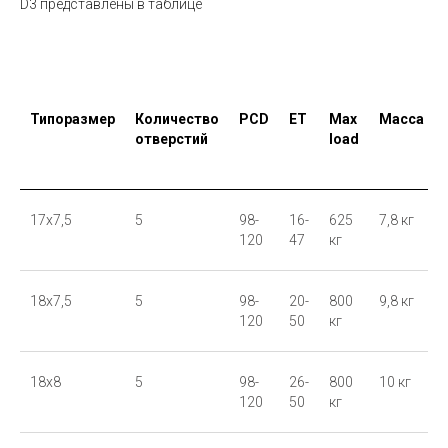
D3 представлены в таблице
Типоразмер
Количество
PCD
ET
Max
Масса
отверстий
load
17x7,5
5
98-
16-
625
7,8 кг
120
47
кг
18x7,5
5
98-
20-
800
9,8 кг
120
50
кг
18x8
5
98-
26-
800
10 кг
120
50
кг