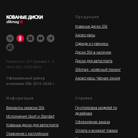
Продукция
Кованые диски Slik
Аксессуары
Одежда и сувениры
Диски Slik в наличии
Диски для автоспорта
Реквизиты: ИП Еремеев А. А.
ИНН 632140024890
Slikmag - колёсный тюнинг
Аксессуары Чёрная линия
Официальный дилер
компании Slik 2015-2026 г.
Информация
Справка
Варианты окраски Slik
Группировка моделей по
дизайнам
Исполнения Sport и Standart
Оформление заказа
Кованые диски для автоспорта
Оплата и возврат товара
Сравнение с раллийным