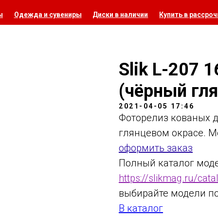
ы
Одежда и сувениры
Диски в наличии
Купить в рассроч
Slik L-207 
(чёрный гл
2021-04-05 17:46
Фоторелиз кованых ди
глянцевом окрасе. М
оформить заказ
Полный каталог модел
https://slikmag.ru/cata
выбирайте модели по
В каталог