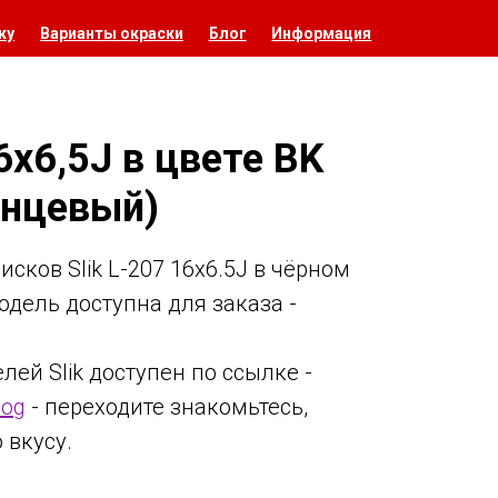
ку
Варианты окраски
Блог
Информация
16x6,5J в цвете BK
янцевый)
сков Slik L-207 16x6.5J в чёрном
одель доступна для заказа -
ей Slik доступен по ссылке -
log
- переходите знакомьтесь,
 вкусу.