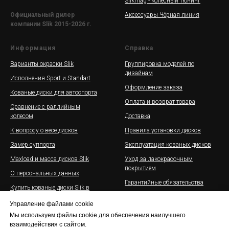
Slikmag - колёсный тюнинг
Аксессуары Чёрная линия
Официальный дилер
компании Slik 2015-2026 г.
Информация
Справка
Варианты окраски Slik
Группировка моделей по
дизайнам
Исполнения Sport и Standart
Оформление заказа
Кованые диски для автоспорта
Оплата и возврат товара
Сравнение с раллийным
колесом
Доставка
К вопросу о весе дисков
Правила установки дисков
Замер суппорта
Эксплуатация кованых дисков
Maxload и масса дисков Slik
Уход за лакокрасочным
покрытием
О персональных данных
Гарантийные обязательства
Купить кованые диски Slik в
рассрочку
Галерея дисков Slik на
Управление файлами cookie
автомобилях
Оферта
Мы используем файлы cookie для обеспечения наилучшего
Партнерская программа для
взаимодействия с сайтом.
Реквизиты