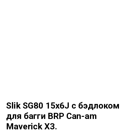
Slik SG80 15x6J с бэдлоком
для багги BRP Can-am
Maverick X3.