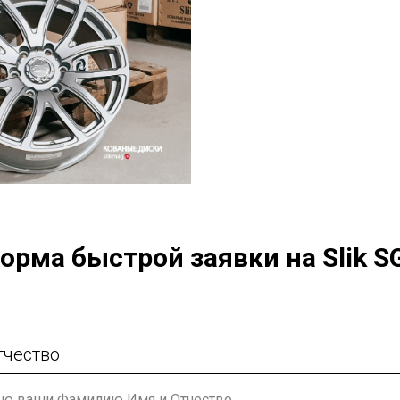
орма быстрой заявки на Slik S
тчество