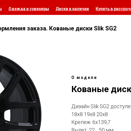
ы
Одежда и сувениры
Диски в наличии
Купить в рассроч
ормления заказа. Кованые диски Slik SG2
О модели
Кованые диски
Дизайн Slik SG2 доступе
18х8 19х8 20х8
Крепеж: 6х139,7
Вылет: 22 .. 50 мм