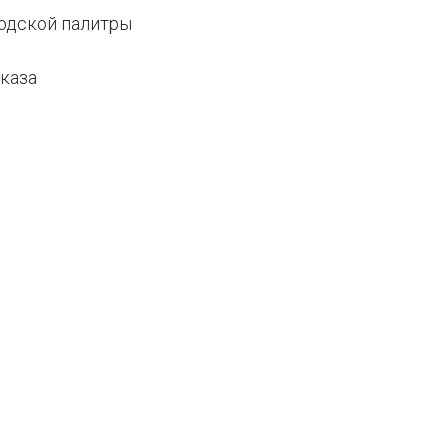
водской палитры
каза