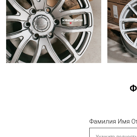
Ф
Фамилия Имя О