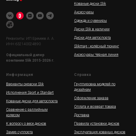
Кованые диски Slik
Аксессуары
Одежда и сувениры
Диски Slik в наличии
Диски для автоспорта
Реквизиты: ИП Еремеев А. А.
ИНН 632140024890
Slikmag - колёсный тюнинг
Аксессуары Чёрная линия
Официальный дилер
компании Slik 2015-2026 г.
Информация
Справка
Варианты окраски Slik
Группировка моделей по
дизайнам
Исполнения Sport и Standart
Оформление заказа
Кованые диски для автоспорта
Оплата и возврат товара
Сравнение с раллийным
колесом
Доставка
К вопросу о весе дисков
Правила установки дисков
Замер суппорта
Эксплуатация кованых дисков