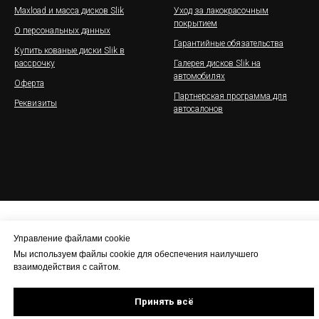
Maxload и масса дисков Slik
Уход за лакокрасочным
покрытием
О персональных данных
Гарантийные обязательства
Купить кованые диски Slik в
рассрочку
Галерея дисков Slik на
автомобилях
Оферта
Партнерская программа для
Реквизиты
автосалонов
Управление файлами cookie
Мы используем файлы cookie для обеспечения наилучшего
взаимодействия с сайтом.
Принять всё