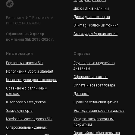
Одежда и сувениры
Диски Slik в наличии
Диски для автоспорта
Реквизиты: ИП Еремеев А. А.
ИНН 632140024890
Slikmag - колёсный тюнинг
Аксессуары Чёрная линия
Официальный дилер
компании Slik 2015-2026 г.
Информация
Справка
Варианты окраски Slik
Группировка моделей по
дизайнам
Исполнения Sport и Standart
Оформление заказа
Кованые диски для автоспорта
Оплата и возврат товара
Сравнение с раллийным
колесом
Доставка
К вопросу о весе дисков
Правила установки дисков
Замер суппорта
Эксплуатация кованых дисков
Maxload и масса дисков Slik
Уход за лакокрасочным
покрытием
О персональных данных
Гарантийные обязательства