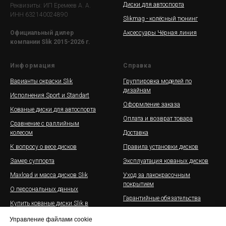
Диски для автоспорта
Реквизиты: ИП Еремеев А. А.
ИНН 632140024890
Slikmag - колёсный тюнинг
Аксессуары Чёрная линия
Официальный дилер
компании Slik 2015-2026 г.
Информация
Справка
Варианты окраски Slik
Группировка моделей по
дизайнам
Исполнения Sport и Standart
Оформление заказа
Кованые диски для автоспорта
Оплата и возврат товара
Сравнение с раллийным
колесом
Доставка
К вопросу о весе дисков
Правила установки дисков
Замер суппорта
Эксплуатация кованых дисков
Maxload и масса дисков Slik
Уход за лакокрасочным
покрытием
О персональных данных
Гарантийные обязательства
Купить кованые диски Slik в
рассрочку
Галерея дисков Slik на
Управление файлами cookie
автомобилях