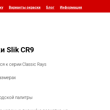
ку
Варианты окраски
Блог
Информация
 Slik CR9
ся к серии Classic Rays
размерах
водской палитры