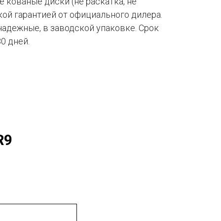
кованые диски (не раскатка, не
ой гарантией от официального дилера.
надежные, в заводской упаковке. Срок
30 дней.
R9