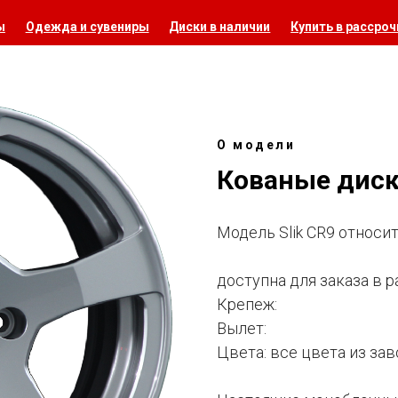
ы
Одежда и сувениры
Диски в наличии
Купить в рассроч
О модели
Кованые диски
Модель Slik CR9 относит
доступна для заказа в 
Крепеж:
Вылет:
Цвета: все цвета из за