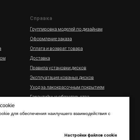
Справка
Группировка моделей по дизайнам
Оформление заказа
а
Оплата и возврат товара
сом
Доставка
Правила установки дисков
Эксплуатация кованых дисков
Уход за лакокрасочным покрытием
Гарантийные обязательства
cookie
ассрочку
Галерея дисков Slik на автомобилях
okie для обеспечения наилучшего взаимодействия с
Партнерская программа для
автосалонов
Настройки файлов cookie