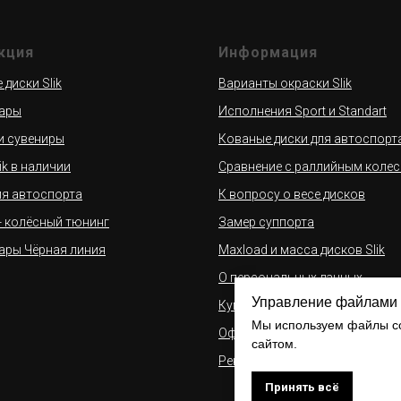
кция
Информация
диски Slik
Варианты окраски Slik
ары
Исполнения Sport и Standart
и сувениры
Кованые диски для автоспорт
ik в наличии
Сравнение с раллийным коле
ля автоспорта
К вопросу о весе дисков
 - колёсный тюнинг
Замер суппорта
ары Чёрная линия
Maxload и масса дисков Slik
О персональных данных
Управление файлами 
Купить кованые диски Slik в р
Мы используем файлы co
Оферта
сайтом.
Реквизиты
Принять всё