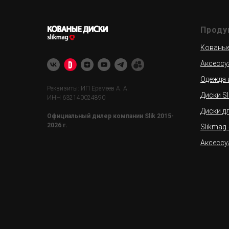
Проду
Кованые 
Аксессу
Одежда 
Реквизиты: ИП Еремеев А. А.
Диски Sl
ИНН 632140024890
Диски д
Официальный дилер компании Slik 2015-
2026 г.
Slikmag
Аксессу