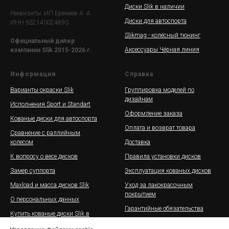
Диски Slik в наличии
Реквизиты: ИП Еремеев А. А.
Диски для автоспорта
ИНН 632140024890
Slikmag - колёсный тюнинг
Официальный дилер
Аксессуары Чёрная линия
компании Slik 2015-2026 г.
Информация
Справка
Варианты окраски Slik
Группировка моделей по
дизайнам
Исполнения Sport и Standart
Оформление заказа
Кованые диски для автоспорта
Оплата и возврат товара
Сравнение с раллийным
колесом
Доставка
К вопросу о весе дисков
Правила установки дисков
Замер суппорта
Эксплуатация кованых дисков
Maxload и масса дисков Slik
Уход за лакокрасочным
покрытием
О персональных данных
Гарантийные обязательства
Купить кованые диски Slik в
рассрочку
Галерея дисков Slik на