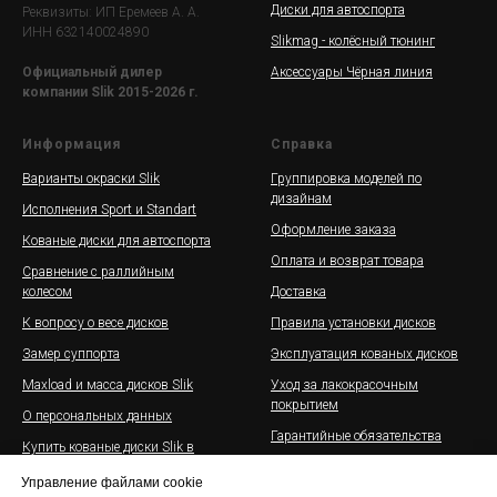
Диски для автоспорта
Реквизиты: ИП Еремеев А. А.
ИНН 632140024890
Slikmag - колёсный тюнинг
Аксессуары Чёрная линия
Официальный дилер
компании Slik 2015-2026 г.
Информация
Справка
Варианты окраски Slik
Группировка моделей по
дизайнам
Исполнения Sport и Standart
Оформление заказа
Кованые диски для автоспорта
Оплата и возврат товара
Сравнение с раллийным
колесом
Доставка
К вопросу о весе дисков
Правила установки дисков
Замер суппорта
Эксплуатация кованых дисков
Maxload и масса дисков Slik
Уход за лакокрасочным
покрытием
О персональных данных
Гарантийные обязательства
Купить кованые диски Slik в
рассрочку
Галерея дисков Slik на
Управление файлами cookie
автомобилях