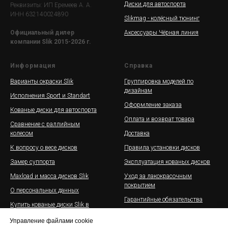
Диски для автоспорта
Реквизиты: ИП Еремеев А. А.
ИНН 632140024890
Slikmag - колёсный тюнинг
Аксессуары Чёрная линия
Официальный дилер
компании Slik 2015-2026 г.
Информация
Справка
Варианты окраски Slik
Группировка моделей по
дизайнам
Исполнения Sport и Standart
Оформление заказа
Кованые диски для автоспорта
Оплата и возврат товара
Сравнение с раллийным
колесом
Доставка
К вопросу о весе дисков
Правила установки дисков
Замер суппорта
Эксплуатация кованых дисков
Maxload и масса дисков Slik
Уход за лакокрасочным
покрытием
О персональных данных
Гарантийные обязательства
Купить кованые диски Slik в
рассрочку
Галерея дисков Slik на
Управление файлами cookie
автомобилях