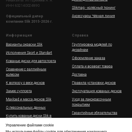
Реквизиты: ИП Еремеев А. А.
ИНН 632140024890
Slikmag - колёсный тюнинг
Аксессуары Чёрная линия
Официальный дилер
компании Slik 2015-2026 г.
Информация
Справка
Варианты окраски Slik
Группировка моделей по
дизайнам
Исполнения Sport и Standart
Оформление заказа
Кованые диски для автоспорта
Оплата и возврат товара
Сравнение с раллийным
колесом
Доставка
К вопросу о весе дисков
Правила установки дисков
Замер суппорта
Эксплуатация кованых дисков
Maxload и масса дисков Slik
Уход за лакокрасочным
покрытием
О персональных данных
Гарантийные обязательства
Купить кованые диски Slik в
рассрочку
Галерея дисков Slik на
Управление файлами cookie
автомобилях
Оферта
Мы используем файлы cookie для обеспечения наилучшего