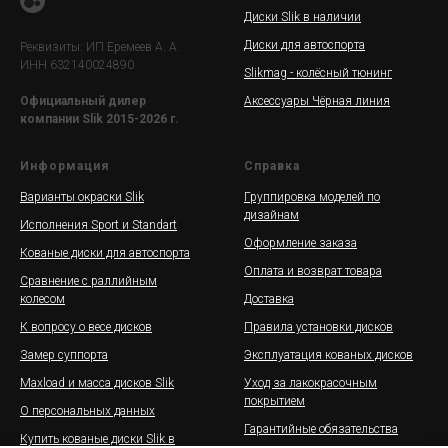
Диски Slik в наличии
Диски для автоспорта
Реквизиты: ИП Еремеев А. А.
ИНН 632140024890
Slikmag - колёсный тюнинг
Аксессуары Чёрная линия
Официальный дилер
компании Slik 2015-2026 г.
Информация
Справка
Варианты окраски Slik
Группировка моделей по
дизайнам
Исполнения Sport и Standart
Оформление заказа
Кованые диски для автоспорта
Оплата и возврат товара
Сравнение с раллийным
колесом
Доставка
К вопросу о весе дисков
Правила установки дисков
Замер суппорта
Эксплуатация кованых дисков
Maxload и масса дисков Slik
Уход за лакокрасочным
покрытием
О персональных данных
Гарантийные обязательства
Купить кованые диски Slik в