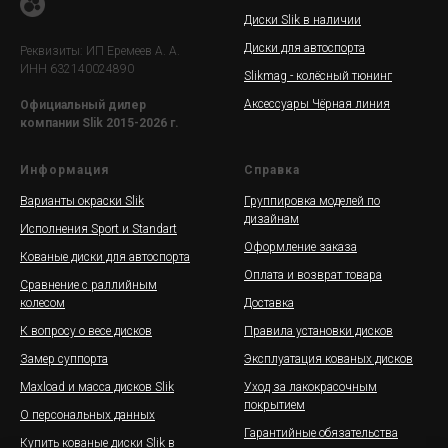
Диски Slik в наличии
Диски для автоспорта
Реквизиты: ИП Еремеев А. А.
ИНН 632140024890
Slikmag - колёсный тюнинг
Аксессуары Чёрная линия
Официальный дилер
компании Slik 2015-2026 г.
Информация
Справка
Варианты окраски Slik
Группировка моделей по
дизайнам
Исполнения Sport и Standart
Оформление заказа
Кованые диски для автоспорта
Оплата и возврат товара
Сравнение с раллийным
колесом
Доставка
К вопросу о весе дисков
Правила установки дисков
Замер суппорта
Эксплуатация кованых дисков
Maxload и масса дисков Slik
Уход за лакокрасочным
покрытием
О персональных данных
Гарантийные обязательства
Купить кованые диски Slik в