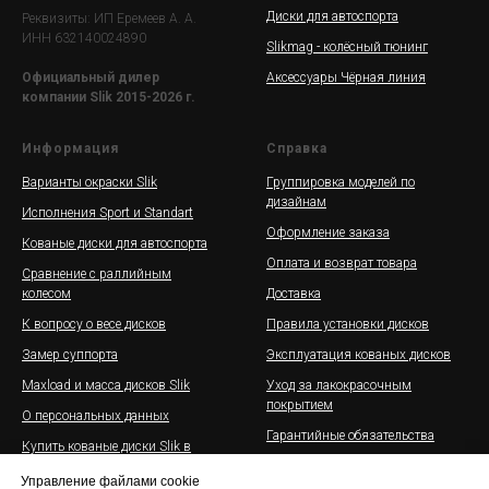
Диски для автоспорта
Реквизиты: ИП Еремеев А. А.
ИНН 632140024890
Slikmag - колёсный тюнинг
Аксессуары Чёрная линия
Официальный дилер
компании Slik 2015-2026 г.
Информация
Справка
Варианты окраски Slik
Группировка моделей по
дизайнам
Исполнения Sport и Standart
Оформление заказа
Кованые диски для автоспорта
Оплата и возврат товара
Сравнение с раллийным
колесом
Доставка
К вопросу о весе дисков
Правила установки дисков
Замер суппорта
Эксплуатация кованых дисков
Maxload и масса дисков Slik
Уход за лакокрасочным
покрытием
О персональных данных
Гарантийные обязательства
Купить кованые диски Slik в
рассрочку
Галерея дисков Slik на
Управление файлами cookie
автомобилях