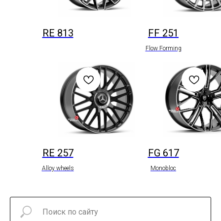
RE 813
FF 251
Flow Forming
RE 257
FG 617
Alloy wheels
Monobloc