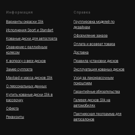
Информация
Справка
Варианты окраски Slik
Группировка моделей по
дизайнам
Исполнения Sport и Standart
Оформление заказа
Кованые диски для автоспорта
Оплата и возврат товара
Сравнение с раллийным
колесом
Доставка
К вопросу о весе дисков
Правила установки дисков
Замер суппорта
Эксплуатация кованых дисков
Maxload и масса дисков Slik
Уход за лакокрасочным
покрытием
О персональных данных
Гарантийные обязательства
Купить кованые диски Slik в
рассрочку
Галерея дисков Slik на
автомобилях
Оферта
Партнерская программа для
Реквизиты
автосалонов