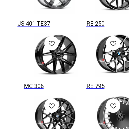
JS 401 TE37
RE 250
MC 306
RE 795