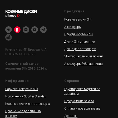
Продукция
Кованые диски Slik
Аксессуары
Одежда и сувениры
Диски Slik в наличии
Диски для автоспорта
Реквизиты: ИП Еремеев А. А.
ИНН 632140024890
Slikmag - колёсный тюнинг
Аксессуары Чёрная линия
Официальный дилер
компании Slik 2015-2026 г.
Информация
Справка
Варианты окраски Slik
Группировка моделей по
дизайнам
Исполнения Sport и Standart
Оформление заказа
Кованые диски для автоспорта
Оплата и возврат товара
Сравнение с раллийным
колесом
Доставка