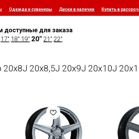
ы
Одежда и сувениры
Диски в наличии
Купить в рассроч
м доступные для заказа
20"
17"
18"
19"
21"
22"
 20х8J 20х8,5J 20x9J 20x10J 20x1