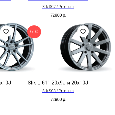
Slik SG7 / Premium
72800
р.
5х150
0x10J
Slik L-611 20x9J и 20x10J
Slik SG3 / Premium
72800
р.