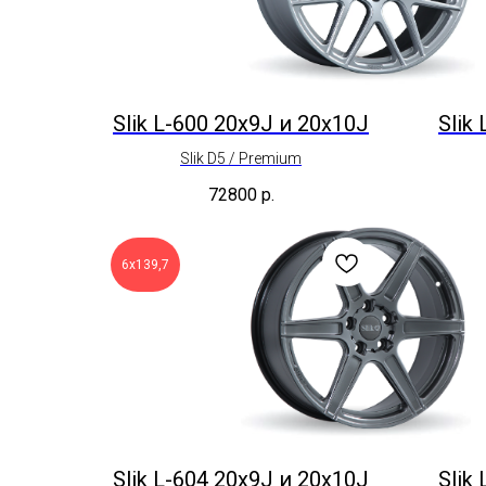
Slik L-600 20x9J и 20x10J
Slik
Slik D5 / Premium
72800
р.
6x139,7
Slik L-604 20x9J и 20x10J
Slik