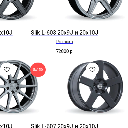
0x10J
Slik L-603 20x9J и 20x10J
Premium
72800
р.
5х150
0x10J
Slik L-607 20x9J и 20x10J