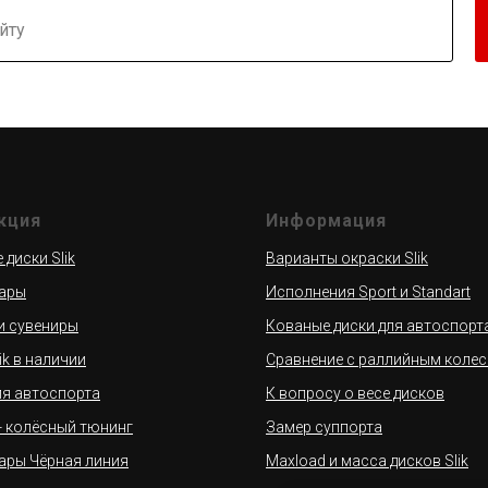
кция
Информация
диски Slik
Варианты окраски Slik
ары
Исполнения Sport и Standart
и сувениры
Кованые диски для автоспорт
ik в наличии
Сравнение с раллийным коле
ля автоспорта
К вопросу о весе дисков
 - колёсный тюнинг
Замер суппорта
ары Чёрная линия
Maxload и масса дисков Slik