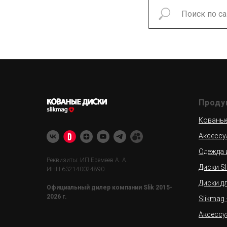
Проду
Кованые 
Аксессу
Одежда 
Реквизиты: ИП Еремеев А. А.
Диски Sl
ИНН 632140024890
Диски д
Официальный дилер компании Slik 2015-
2026 г.
Slikmag
Аксессу