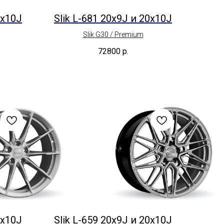
0x10J
Slik L-681 20x9J и 20x10J
Slik G30 / Premium
72800
р.
0x10J
Slik L-659 20x9J и 20x10J