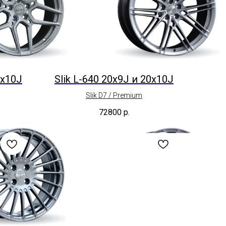
0x10J
Slik L-640 20x9J и 20x10J
Slik D7 / Premium
72800
р.