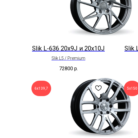
Slik L-636 20x9J и 20x10J
Slik
Slik L5 / Premium
72800
р.
6х139,7
5х150