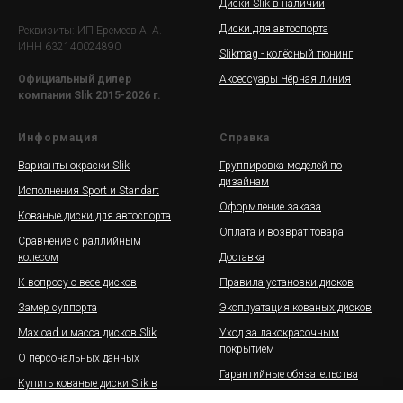
Диски Slik в наличии
Диски для автоспорта
Реквизиты: ИП Еремеев А. А.
ИНН 632140024890
Slikmag - колёсный тюнинг
Аксессуары Чёрная линия
Официальный дилер
компании Slik 2015-2026 г.
Информация
Справка
Варианты окраски Slik
Группировка моделей по
дизайнам
Исполнения Sport и Standart
Оформление заказа
Кованые диски для автоспорта
Оплата и возврат товара
Сравнение с раллийным
колесом
Доставка
К вопросу о весе дисков
Правила установки дисков
Замер суппорта
Эксплуатация кованых дисков
Maxload и масса дисков Slik
Уход за лакокрасочным
покрытием
О персональных данных
Гарантийные обязательства
Купить кованые диски Slik в
рассрочку
Галерея дисков Slik на