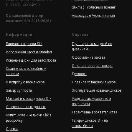
ИНН 632140024890
Slikmag - колёсный тюнинг
Аксессуары Чёрная линия
Официальный дилер
компании Slik 2015-2026 г.
Информация
Справка
Варианты окраски Slik
Группировка моделей по
дизайнам
Исполнения Sport и Standart
Оформление заказа
Кованые диски для автоспорта
Оплата и возврат товара
Сравнение с раллийным
колесом
Доставка
К вопросу о весе дисков
Правила установки дисков
Замер суппорта
Эксплуатация кованых дисков
Maxload и масса дисков Slik
Уход за лакокрасочным
покрытием
О персональных данных
Гарантийные обязательства
Купить кованые диски Slik в
рассрочку
Галерея дисков Slik на
автомобилях
Оферта