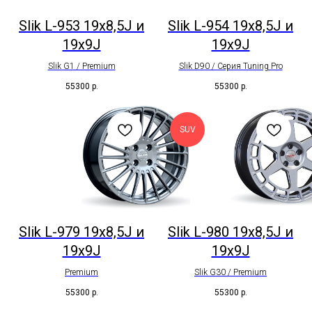
Slik L-953 19x8,5J и
Slik L-954 19x8,5J и
19x9J
19x9J
Slik G1 / Premium
Slik D90 / Серия Tuning Pro
55300
р.
55300
р.
SUV
Slik L-979 19x8,5J и
Slik L-980 19x8,5J и
19x9J
19x9J
Premium
Slik G30 / Premium
55300
р.
55300
р.