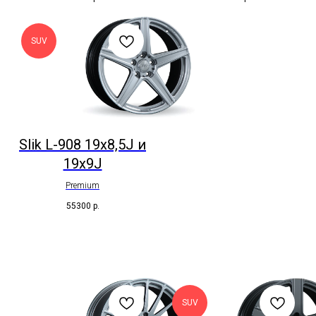
SUV
Slik L-908 19x8,5J и
19x9J
Premium
55300
р.
SUV