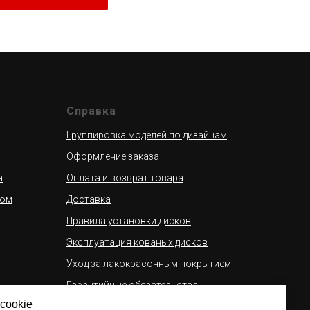
Справка
Группировка моделей по дизайнам
Оформление заказа
а
Оплата и возврат товара
сом
Доставка
Правила установки дисков
Эксплуатация кованых дисков
Уход за лакокрасочным покрытием
Гарантийные обязательства
cookie
ассрочку
Галерея дисков Slik на автомобилях