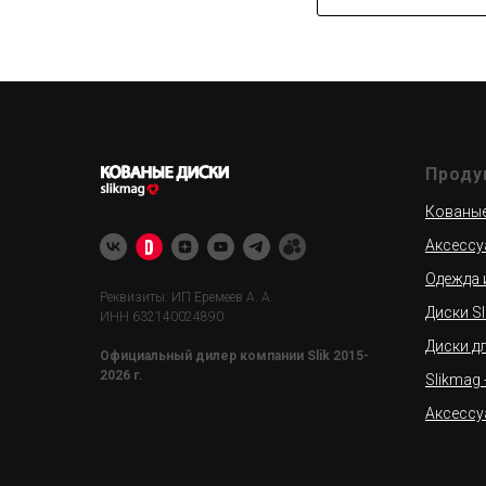
Проду
Кованые 
Аксессу
Одежда 
Реквизиты: ИП Еремеев А. А.
Диски Sl
ИНН 632140024890
Диски д
Официальный дилер компании Slik 2015-
2026 г.
Slikmag
Аксессу