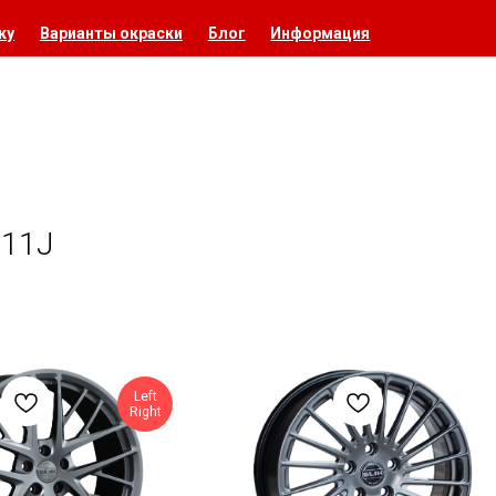
ку
Варианты окраски
Блог
Информация
x11J
Left
Right