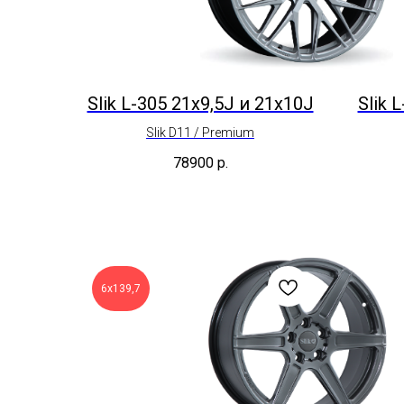
Slik L-305 21x9,5J и 21x10J
Slik 
Slik D11 / Premium
78900
р.
6х139,7