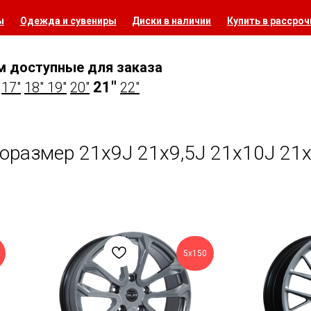
ы
Одежда и сувениры
Диски в наличии
Купить в рассроч
м доступные для заказа
21"
17"
18"
19"
20"
22"
оразмер 21х9J 21x9,5J 21x10J 21
5х150