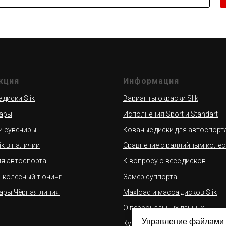
кция
Информация
диски Slik
Варианты окраски Slik
ары
Исполнения Sport и Standart
и сувениры
Кованые диски для автоспорт
ik в наличии
Сравнение с раллийным коле
ля автоспорта
К вопросу о весе дисков
 - колёсный тюнинг
Замер суппорта
ары Чёрная линия
Maxload и масса дисков Slik
О персональных данных
Управление файлами 
Купить кованые диски Slik в р