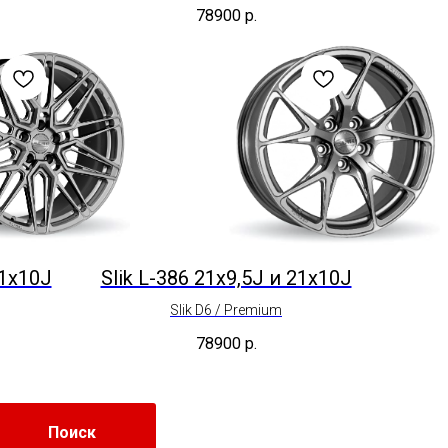
78900
р.
21x10J
Slik L-386 21x9,5J и 21x10J
Slik D6 / Premium
78900
р.
Поиск