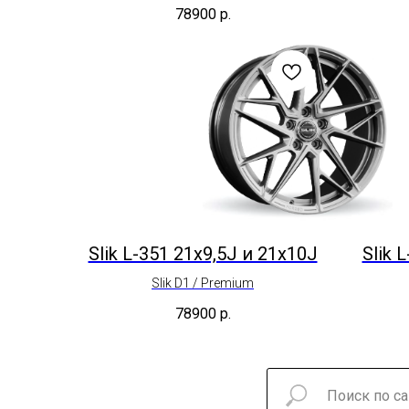
78900
р.
Slik L-351 21x9,5J и 21x10J
Slik 
Slik D1 / Premium
78900
р.